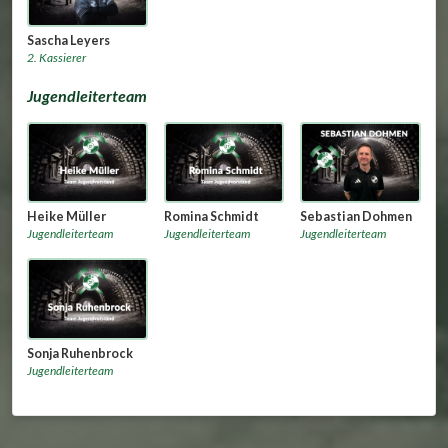
Sascha Leyers
2. Kassierer
Jugendleiterteam
Heike Müller
Romina Schmidt
Sebastian Dohmen
Jugendleiterteam
Jugendleiterteam
Jugendleiterteam
Sonja Ruhenbrock
Jugendleiterteam