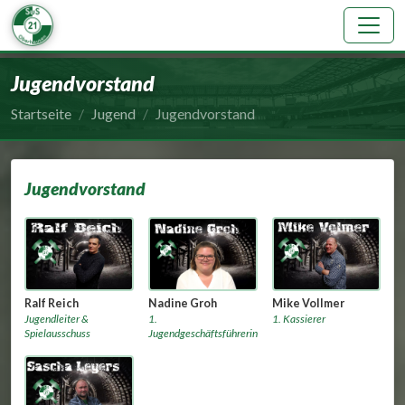
SuS 21 Oberhausen e.V.
Jugendvorstand
Startseite
Jugend
Jugendvorstand
Jugendvorstand
Ralf Reich
Mike Vollmer
Nadine Groh
Jugendleiter &
1. Kassierer
1.
Spielausschuss
Jugendgeschäftsführerin