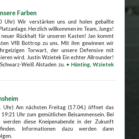
unsere Farben
0 Uhr) Wir verstärken uns und holen geballte
 Platzanlage. Herzlich willkommen im Team, Jungs!
n neuer Rückhalt für unseren Kasten! Jan kommt
sten VfB Bottrop zu uns. Mit ihm gewinnen wir
ehrgeizigen Torwart, der unsere Defensive mit
sieren wird. Justin Wzietek Ein echter Allrounder!
 Schwarz-Weiß Alstaden zu.
• Hünting, Wzietek
nsheim
1 Uhr) Am nächsten Freitag (17.04.) öffnet das
 19:21 Uhr zum gemütlichen Beisammensein. Bei
 werden diese Kneipenabende in der Zukunft
ttfinden. Informationen dazu werden dann
lgen.