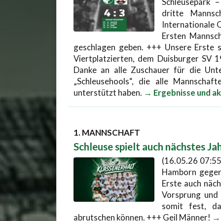
Schleusepark –
dritte Manns
Internationale 
Ersten Mannsch
geschlagen geben. +++ Unsere Erste s
Viertplatzierten, dem Duisburger SV 1
Danke an alle Zuschauer für die Unt
„Schleusehools“, die alle Mannscha
unterstützt haben.
→ Ergebnisse und ak
1. MANNSCHAFT
Schleuse spielt auch nächstes Jah
(16.05.26 07:55
Hamborn gegen 
Erste auch näch
Vorsprung und 
somit fest, d
abrutschen können. +++ Geil Männer!
→ 