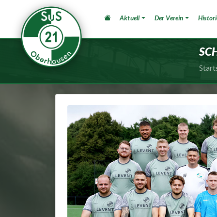
Aktuell
Der Verein
Histori
SuS 21 Oberhausen e.V.
SCH
Start