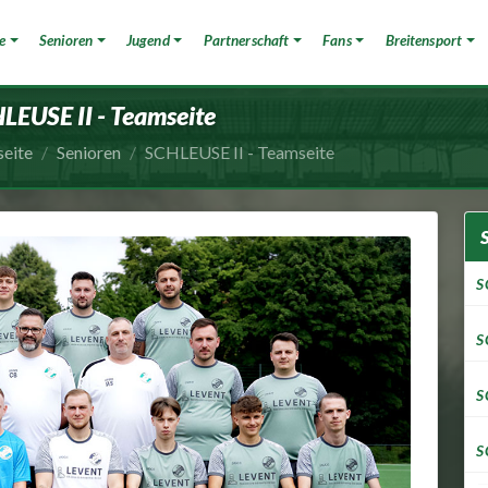
e
Senioren
Jugend
Partnerschaft
Fans
Breitensport
LEUSE II - Teamseite
seite
Senioren
SCHLEUSE II - Teamseite
S
S
S
S