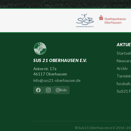
AKTUE
Startsei
SUS 21 OBERHAUSEN E.V.
Newsarc
Archiv
Ankerstr. 17a
46117 Oberhausen
Termink
info@sus21-oberhausen.de
fussball
Kids
SuS21 
© SuS 21 Oberhausen e.V. 2016–202