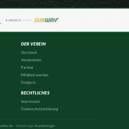
DER VEREIN
Vorstand
Vereinsheim
Partner
Mitglied werden
Staige.tv
RECHTLICHES
Impressum
Datenschutzerklärung
zemke.de
· Webdesign:
Kundenlogin