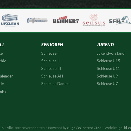
LL
SENIOREN
JUGEND
te
Schleuse I
Jugendvorstand
hiv
Schleuse II
Schleuse U15
Schleuse III
Schleuse U11
alender
Schleuse AH
Schleuse U9
.de
Schleuse Damen
Schleuse U7
FuPa
6 · Alle Rechte vorbehalten · Powered by
zLiga / zContent CMS
· Webdesign:
id-